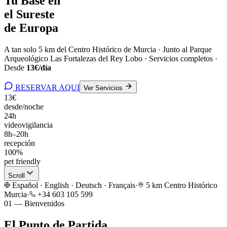
Tu Base en
el Sureste
de Europa
A tan solo 5 km del Centro Histórico de Murcia · Junto al Parque
Arqueológico Las Fortalezas del Rey Lobo · Servicios completos ·
Desde
13€/día
RESERVAR AQUI
Ver Servicios
13€
desde/noche
24h
videovigilancia
8h–20h
recepción
100%
pet friendly
Scroll
Español · English · Deutsch · Français
·
5 km Centro Histórico
Murcia
·
+34 603 105 599
01 — Bienvenidos
El Punto de Partida