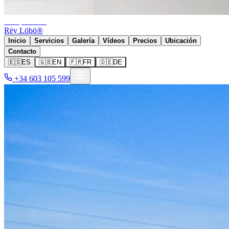
Camper Park
Rëy Löbö®
Inicio
Servicios
Galería
Vídeos
Precios
Ubicación
Contacto
🇪🇸
ES
🇬🇧
EN
🇫🇷
FR
🇩🇪
DE
+34 603 105 599